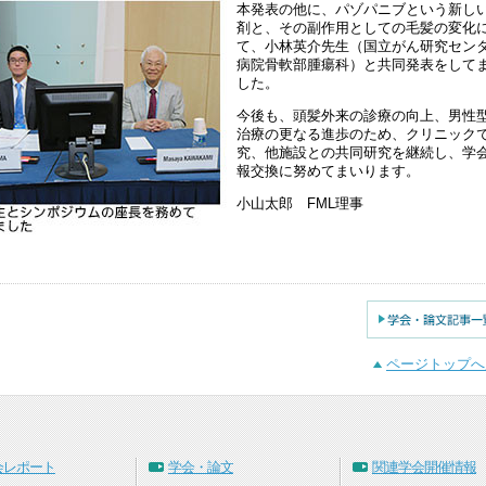
本発表の他に、パゾパニブという新し
剤と、その副作用としての毛髪の変化
て、小林英介先生（国立がん研究セン
病院骨軟部腫瘍科）と共同発表をして
した。
今後も、頭髪外来の診療の向上、男性
治療の更なる進歩のため、クリニック
究、他施設との共同研究を継続し、学
報交換に努めてまいります。
小山太郎 FML理事
ページトップへ
会レポート
学会・論文
関連学会開催情報