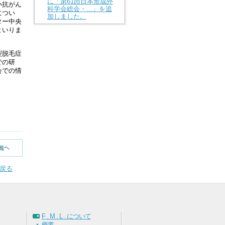
に「第61回日本形成外
い抗がん
科学会総会・...」を追
につい
加しました。
ター中央
まいりま
型脱毛症
での研
会での情
戻る
F . M . L . について
概要