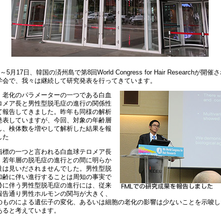
～5月17日、韓国の済州島で第8回World Congress for Hair Researchが開
学会で、我々は継続して研究発表を行ってきています。
、老化のパラメーターの一つである白血
ロメア長と男性型脱毛症の進行の関係性
て報告してきました。昨年も同様の解析
発表していますが、今回、対象の年齢層
し、検体数を増やして解析した結果を報
した
指標の一つと言われる白血球テロメア長
、若年層の脱毛症の進行との間に明らか
性は見いだされませんでした。男性型脱
加齢に伴い進行することは周知の事実で
齢に伴う男性型脱毛症の進行には、従来
報告通り男性ホルモンの関与が大きく、
のものによる遺伝子の変化、あるいは細胞の老化の影響は少ないことを示唆し
あると考えています。