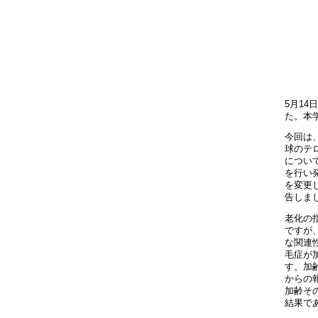
5月14日
た。本
今回は
球のテ
につい
を行い
を変更
告しま
老化の
ですが
な関連
毛症が
す。加
からの
加齢そ
結果で