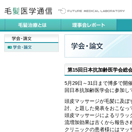
第15回日本抗加齢医学会総
5月29日～31日まで博多で開
回日本抗加齢医学会に参加し
頭皮マッサージが毛髪に及ぼ
討、と題した発表をおこなっ
頭皮マッサージによるリラッ
流増加効果は古くから報告さ
クリニックの患者様にはマッ